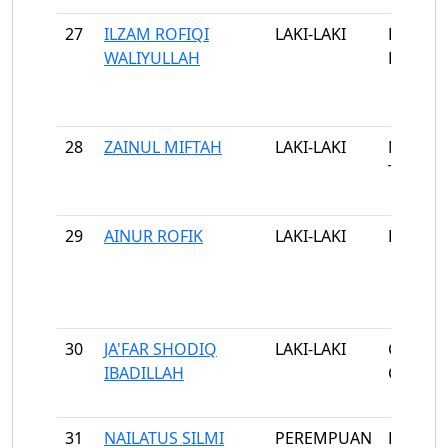
27
ILZAM ROFIQI
LAKI-LAKI
LARAN
WALIYULLAH
BARMA
28
ZAINUL MIFTAH
LAKI-LAKI
NYABA
TIMUR
29
AINUR ROFIK
LAKI-LAKI
KALISA
30
JA'FAR SHODIQ
LAKI-LAKI
GEDAN
IBADILLAH
GEDAN
31
NAILATUS SILMI
PEREMPUAN
KASEN