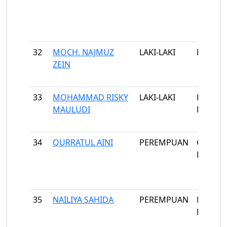
32
MOCH. NAJMUZ
LAKI-LAKI
BULLA'
ZEIN
33
MOHAMMAD RISKY
LAKI-LAKI
BATUPU
MAULUDI
KENEK
34
QURRATUL AINI
PEREMPUAN
GUNUN
KEMBA
35
NAILIYA SAHIDA
PEREMPUAN
NYABA
BARAT