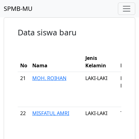
SPMB-MU
Data siswa baru
Jenis
No
Nama
Kelamin
Desa/K
21
MOH. ROIHAN
LAKI-LAKI
LARAN
BARMA
22
MISFATUL AMRI
LAKI-LAKI
TANJUN