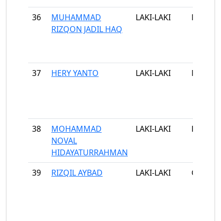
36
MUHAMMAD
LAKI-LAKI
MANDI
RIZQON JADIL HAQ
37
HERY YANTO
LAKI-LAKI
MANTA
38
MOHAMMAD
LAKI-LAKI
PAKON
NOVAL
HIDAYATURRAHMAN
39
RIZQIL AYBAD
LAKI-LAKI
GADDI