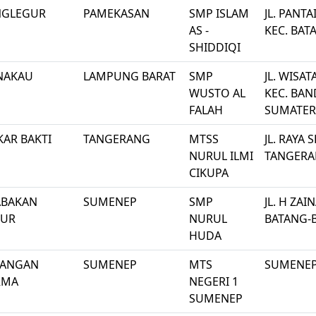
NGLEGUR
PAMEKASAN
SMP ISLAM
JL. PANT
AS -
KEC. BA
SHIDDIQI
NAKAU
LAMPUNG BARAT
SMP
JL. WISA
WUSTO AL
KEC. BAN
FALAH
SUMATER
AR BAKTI
TANGERANG
MTSS
JL. RAYA
NURUL ILMI
TANGERA
CIKUPA
ABAKAN
SUMENEP
SMP
JL. H ZA
MUR
NURUL
BATANG-
HUDA
RANGAN
SUMENEP
MTS
SUMENE
RMA
NEGERI 1
SUMENEP