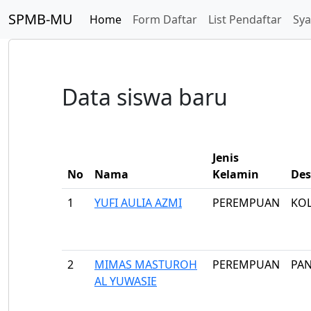
SPMB-MU
Home
Form Daftar
List Pendaftar
Sy
Data siswa baru
Jenis
No
Nama
Kelamin
Des
1
YUFI AULIA AZMI
PEREMPUAN
KO
2
MIMAS MASTUROH
PEREMPUAN
PA
AL YUWASIE