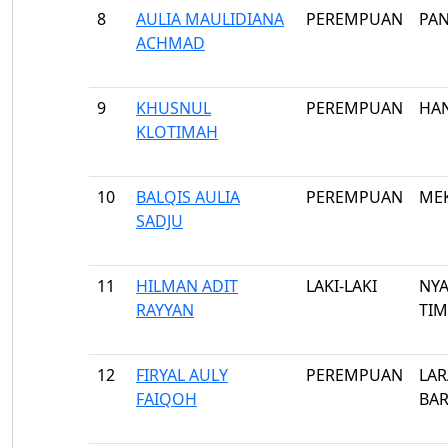
8
AULIA MAULIDIANA
PEREMPUAN
PA
ACHMAD
9
KHUSNUL
PEREMPUAN
HA
KLOTIMAH
10
BALQIS AULIA
PEREMPUAN
MEK
SADJU
11
HILMAN ADIT
LAKI-LAKI
NY
RAYYAN
TI
12
FIRYAL AULY
PEREMPUAN
LA
FAIQOH
BA