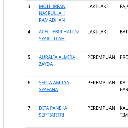
3
MOH. IRFAN
LAKI-LAKI
PAJ
NASRULLAH
RAMADHAN
4
ACH. FEBRI HAFIDZ
LAKI-LAKI
BA
SYAIFULLAH
5
AURALIA ALMIRA
PEREMPUAN
PR
ZAYDA
6
SEPTA AMILYA
PEREMPUAN
KAL
SYAFANA
BAR
7
DITA PANEKA
PEREMPUAN
KAL
SEPTIAFITRI
TI